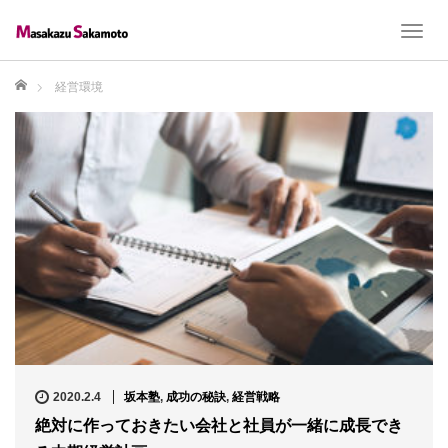
T
o
g
ホーム
経営環境
g
l
e
n
a
v
i
g
a
t
i
o
n
2020.2.4
坂本塾
,
成功の秘訣
,
経営戦略
絶対に作っておきたい会社と社員が一緒に成長でき