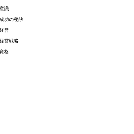
意識
成功の秘訣
経営
経営戦略
資格