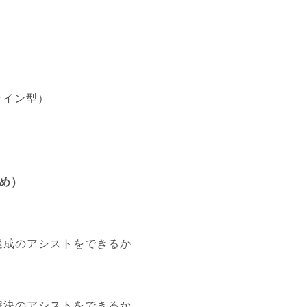
ライン型）
）
め）
達成のアシストをできるか
解決のアシストをできるか